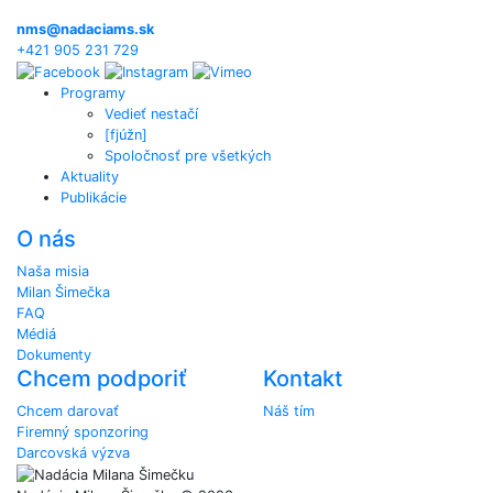
nms@nadaciams.sk
+421 905 231 729
Programy
Vedieť nestačí
[fjúžn]
Spoločnosť pre všetkých
Aktuality
Publikácie
O nás
Naša misia
Milan Šimečka
FAQ
Médiá
Dokumenty
Chcem podporiť
Kontakt
Chcem darovať
Náš tím
Firemný sponzoring
Darcovská výzva