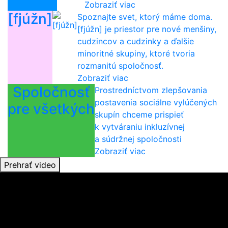
Zobraziť viac
[fjúžn]
Spoznajte svet, ktorý máme doma.
[fjúžn] je priestor pre nové menšiny,
cudzincov a cudzinky a ďalšie
minoritné skupiny, ktoré tvoria
rozmanitú spoločnosť.
Zobraziť viac
Spoločnosť
Prostredníctvom zlepšovania
postavenia sociálne vylúčených
pre všetkých
skupín chceme prispieť
k vytváraniu inkluzívnej
a súdržnej spoločnosti
Zobraziť viac
Prehrať video