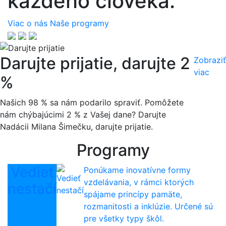
každého človeka.
Viac o nás
Naše programy
Darujte prijatie, darujte 2
Zobraziť
viac
%
Našich 98 % sa nám podarilo spraviť. Pomôžete
nám chýbajúcimi 2 % z Vašej dane? Darujte
Nadácii Milana Šimečku, darujte prijatie.
Programy
Vedieť
Ponúkame inovatívne formy
vzdelávania, v rámci ktorých
nestačí
spájame princípy pamäte,
rozmanitosti a inklúzie. Určené sú
pre všetky typy škôl.