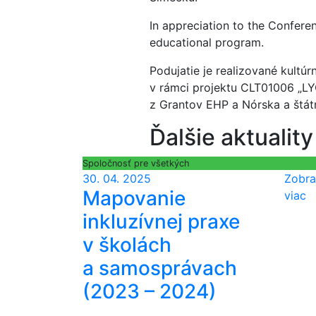
In appreciation to the Confere
educational program.
Podujatie je realizované kult
v rámci projektu CLT01006 „LY
z Grantov EHP a Nórska a štátn
Ďalšie aktuality
Spoločnosť pre všetkých
30. 04. 2025
Zobra
Mapovanie
viac
inkluzívnej praxe
v školách
a samosprávach
(2023 – 2024)