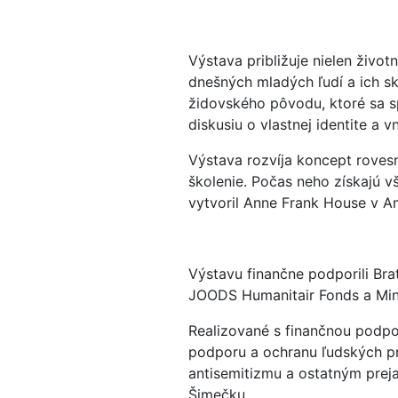
Výstava približuje nielen život
dnešných mladých ľudí a ich s
židovského pôvodu, ktoré sa s
diskusiu o vlastnej identite a v
Výstava rozvíja koncept rovesn
školenie. Počas neho získajú v
vytvoril Anne Frank House v Am
Výstavu finančne podporili Br
JOODS Humanitair Fonds a Mini
Realizované s finančnou podpo
podporu a ochranu ľudských pr
antisemitizmu a ostatným prej
Šimečku.