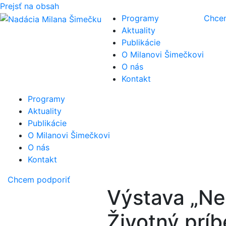
Prejsť na obsah
Programy
Chce
Aktuality
Publikácie
O Milanovi Šimečkovi
O nás
Kontakt
Programy
Aktuality
Publikácie
O Milanovi Šimečkovi
O nás
Kontakt
Chcem podporiť
Výstava „Ne
Životný príb