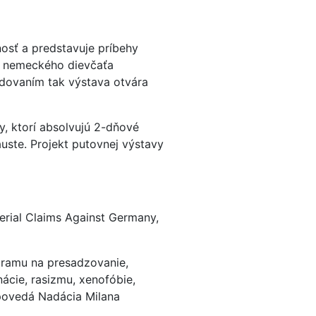
nosť a predstavuje príbehy
ta nemeckého dievčaťa
edovaním tak výstava otvára
y, ktorí absolvujú 2-dňové
uste. Projekt putovnej výstavy
erial Claims Against Germany,
gramu na presadzovanie,
cie, rasizmu, xenofóbie,
povedá Nadácia Milana