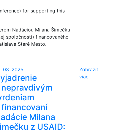
ference) for supporting this
tnerom Nadáciou Milana Šimečku
ej spoločnosti) financovaného
tislava Staré Mesto.
. 03. 2025
Zobraziť
yjadrenie
viac
 nepravdivým
vrdeniam
 financovaní
adácie Milana
imečku z USAID: